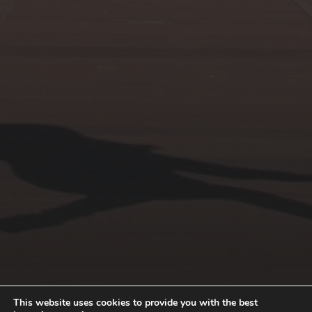
© 2026
ACTIVA'T
This website uses cookies to provide you with the best