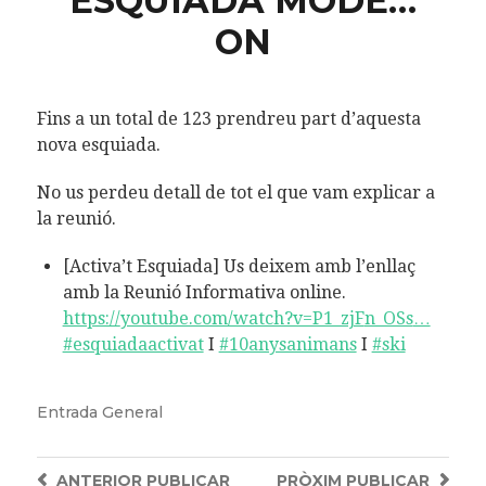
ESQUIADA MODE…
ON
Fins a un total de 123 prendreu part d’aquesta
nova esquiada.
No us perdeu detall de tot el que vam explicar a
la reunió.
[Activa’t Esquiada] Us deixem amb l’enllaç
amb la Reunió Informativa online.
https://
youtube.com/watch?v=P1_zjF
n_OSs
…
#esquiadaactivat
I
#10anysanimans
I
#ski
Entrada
General
ANTERIOR
PUBLICAR
PRÒXIM
PUBLICAR