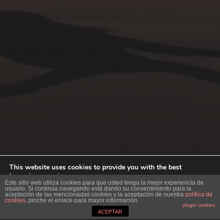
© 2026
ACTIVA'T
This website uses cookies to provide you with the best
browsing experience.
Este sitio web utiliza cookies para que usted tenga la mejor experiencia de
Find out more or adjust your
settings
.
AUTOR
ANDERS NORÉN
usuario. Si continúa navegando está dando su consentimiento para la
aceptación de las mencionadas cookies y la aceptación de nuestra
política de
cookies
, pinche el enlace para mayor información.
Accept
plugin cookies
ACEPTAR