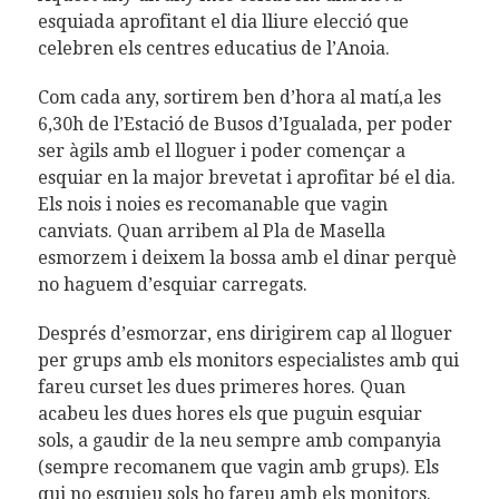
esquiada aprofitant el dia lliure elecció que
celebren els centres educatius de l’Anoia.
Com cada any, sortirem ben d’hora al matí,a les
6,30h de l’Estació de Busos d’Igualada, per poder
ser àgils amb el lloguer i poder començar a
esquiar en la major brevetat i aprofitar bé el dia.
Els nois i noies es recomanable que vagin
canviats. Quan arribem al Pla de Masella
esmorzem i deixem la bossa amb el dinar perquè
no haguem d’esquiar carregats.
Després d’esmorzar, ens dirigirem cap al lloguer
per grups amb els monitors especialistes amb qui
fareu curset les dues primeres hores. Quan
acabeu les dues hores els que puguin esquiar
sols, a gaudir de la neu sempre amb companyia
(sempre recomanem que vagin amb grups). Els
qui no esquieu sols ho fareu amb els monitors.